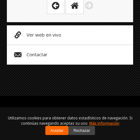
Ver web en vivo
Contactar
Utilizamos cookies para obtener datos estadísticos de navegación. Si
continúas navegando aceptas su uso.
Más información
Hecho con
y
Aviso Legal
·
Privacidad
·
Cookies
Aceptar
Rechazar