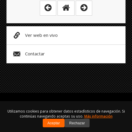
Ver web en vivo
Contactar
Utilizamos cookies para obtener datos estadísticos de navegación. Si
continúas navegando aceptas su uso.
Más información
Hecho con
y
Aviso Legal
·
Privacidad
·
Cookies
Aceptar
Rechazar